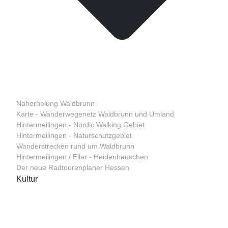
Naherholung Waldbrunn
Karte - Wanderwegenetz Waldbrunn und Umland
Hintermeilingen - Nordic Walking Gebiet
Hintermeilingen - Naturschutzgebiet
Wanderstrecken rund um Waldbrunn
Hintermeilingen / Ellar - Heidenhäuschen
Der neue Radtourenplaner Hessen
Kultur